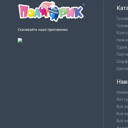
Кат
Голов
Голов
Скачивайте наше приложение
Колго
Нижне
Одеж
Перча
Шарф
Школ
Нав
Новин
Хит п
Всё з
Всё з
Всё з