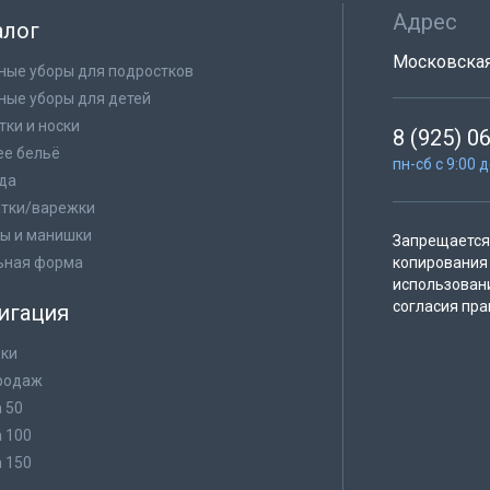
Адрес
алог
Московская 
ные уборы для подростков
ные уборы для детей
тки и носки
8 (925) 0
е бельё
пн-сб с 9:00 
да
тки/варежки
ы и манишки
Запрещается 
ьная форма
копирования 
использован
согласия пра
игация
ки
родаж
а 50
а 100
а 150