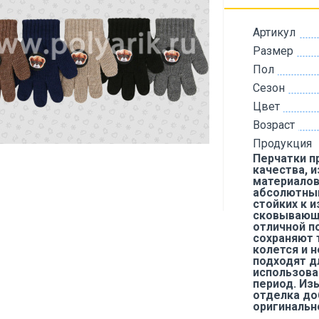
Артикул
Размер
Пол
Сезон
Цвет
Возраст
Продукция
Перчатки п
качества, 
материалов
абсолютный
стойких к и
сковывающ
отличной п
сохраняют 
колется и н
подходят д
использова
период. Из
отделка до
оригинальн