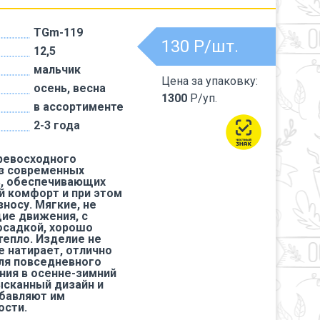
TGm-119
130
Р/шт.
12,5
мальчик
Цена за упаковку:
осень, весна
1300
Р/уп.
в ассортименте
2-3 года
ревосходного
из современных
, обеспечивающих
 комфорт и при этом
зносу. Мягкие, не
ие движения, с
осадкой, хорошо
тепло. Изделие не
е натирает, отлично
ля повседневного
ния в осенне-зимний
ысканный дизайн и
бавляют им
ости.