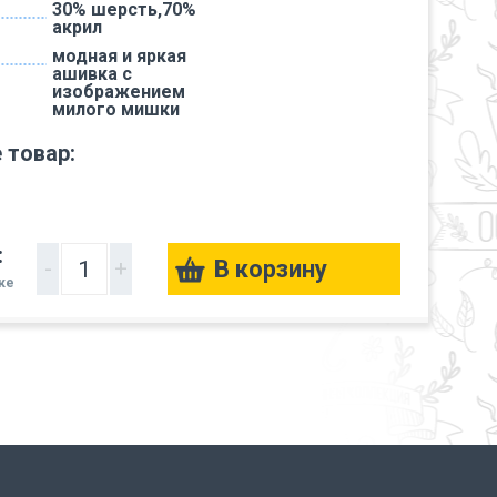
30% шерсть,70%
акрил
модная и яркая
ашивка с
изображением
милого мишки
 товар:
:
-
+
вке