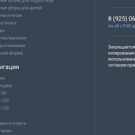
ные уборы для подростков
ные уборы для детей
тки и носки
8 (925) 0
е бельё
пн-сб с 9:00 
да
тки/варежки
ы и манишки
Запрещается 
ьная форма
копирования 
использован
согласия пра
игация
ки
родаж
а 50
а 100
а 150
в
вка и оплата
пании