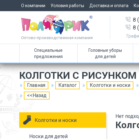
О компании
Условия работы
Доставка и оплата
Ко
8 
8 
Графи
Оптово-производственная компания
Специальные
Головные уборы
предложения
для детей
КОЛГОТКИ С РИСУНКОМ
Главная
Каталог
Колготки и носки
<<Назад
Нет подхо
Колготки и носки
Колг
Носки для детей