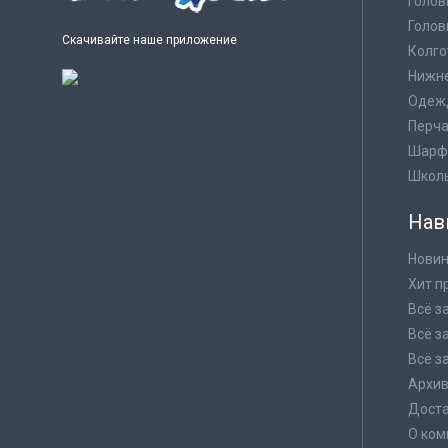
Голов
Голов
Скачивайте наше приложение
Колго
Нижне
Одеж
Перча
Шарф
Школ
Нав
Новин
Хит п
Всё з
Всё з
Всё з
Архи
Доста
О ком