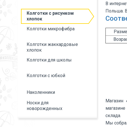
В интерне
Польша. В
Колготки с рисунком
Соотве
хлопок
Колготки микрофибра
Разме
Возрас
Колготки жаккардовые
хлопок
Колготки для школы
Колготки с юбкой
Наколенники
Магазин 
Носки для
магазине
новорожденных
склада.
Мы собрал