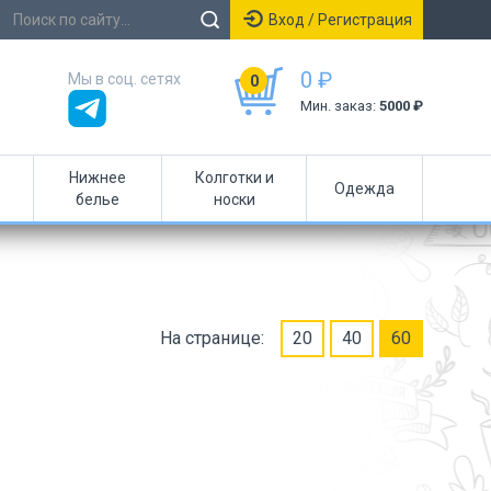
Вход / Регистрация
0 ₽
Мы в соц. сетях
0
Мин. заказ:
5000 ₽
Нижнее
Колготки и
Одежда
белье
носки
На странице:
20
40
60