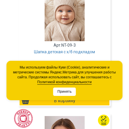
Арт.NT-09-3
Шапка детская с х/б подкладом
260
Р/шт.
Мы используем файлы Куки (Cookie), аналитические и
метрические системы Яндекс.Метрика для улучшения работы
1300
Р/упак.
сайта. Продолжая использовать сайт, вы соглашаетесь с
5 шт.
в упаковке
Политикой конфиденциальности
Размер:
38-40
Принять
Возраст:
1-3 мес