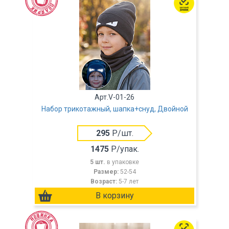
Арт.V-01-26
Набор трикотажный, шапка+снуд, Двойной
295
Р/шт.
1475
Р/упак.
5 шт.
в упаковке
Размер:
52-54
Возраст:
5-7 лет