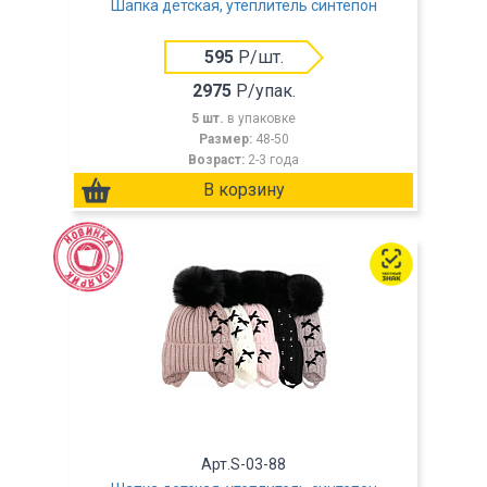
Шапка детская, утеплитель синтепон
595
Р/шт.
2975
Р/упак.
5 шт.
в упаковке
Размер:
48-50
Возраст:
2-3 года
Арт.S-03-88