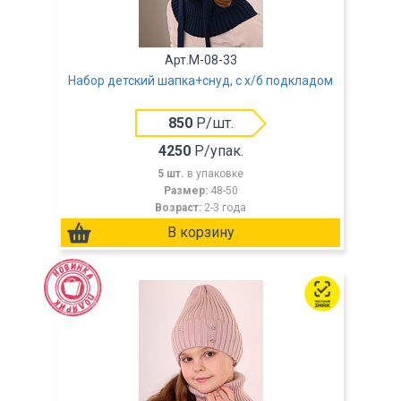
Арт.M-08-33
Набор детский шапка+снуд, с х/б подкладом
850
Р/шт.
4250
Р/упак.
5 шт.
в упаковке
Размер:
48-50
Возраст:
2-3 года