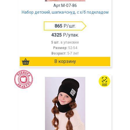
Арт.M-07-86
Набор детский, шапка+снуд, с х/б подкладом
865
Р/шт.
4325
Р/упак.
5 шт.
в упаковке
Размер:
52-54
Возраст:
5-7 лет