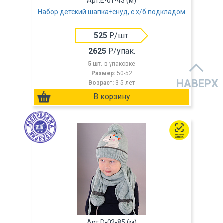
Арт.E-01-43 (м)
Набор детский шапка+снуд, с х/б подкладом
525
Р/шт.
2625
Р/упак.
5 шт.
в упаковке
Размер:
50-52
НАВЕРХ
Возраст:
3-5 лет
Арт.D-02-85 (м)