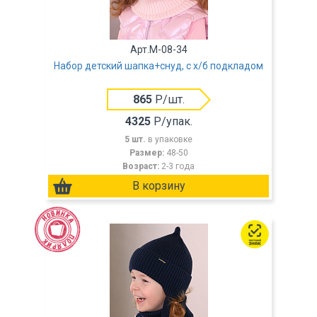
Арт.M-08-34
Набор детский шапка+снуд, с х/б подкладом
865
Р/шт.
4325
Р/упак.
5 шт.
в упаковке
Размер:
48-50
Возраст:
2-3 года