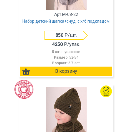
Арт.M-08-22
Набор детский шапка+снуд, с х/б подкладом
850
Р/шт.
4250
Р/упак.
5 шт.
в упаковке
Размер:
52-54
Возраст:
5-7 лет