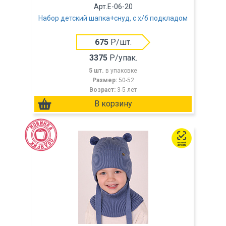
Арт.E-06-20
Набор детский шапка+снуд, с х/б подкладом
675
Р/шт.
3375
Р/упак.
5 шт.
в упаковке
Размер:
50-52
Возраст:
3-5 лет