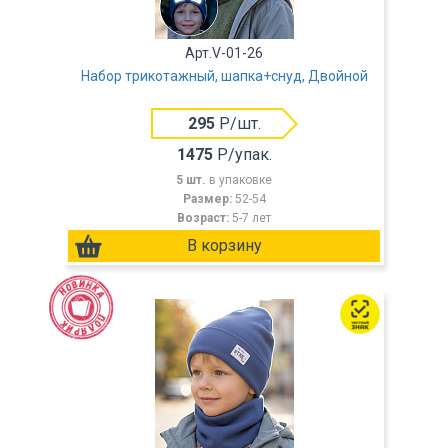
Арт.V-01-26
Набор трикотажный, шапка+снуд, Двойной
295
Р/шт.
1475
Р/упак.
5 шт.
в упаковке
Размер:
52-54
Возраст:
5-7 лет