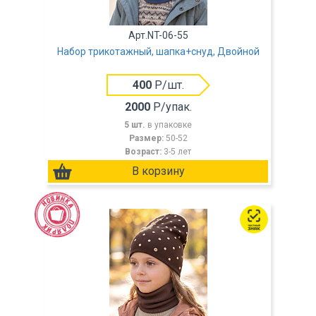
Арт.NT-06-55
Набор трикотажный, шапка+снуд, Двойной
400
Р/шт.
2000
Р/упак.
5 шт.
в упаковке
Размер:
50-52
Возраст:
3-5 лет