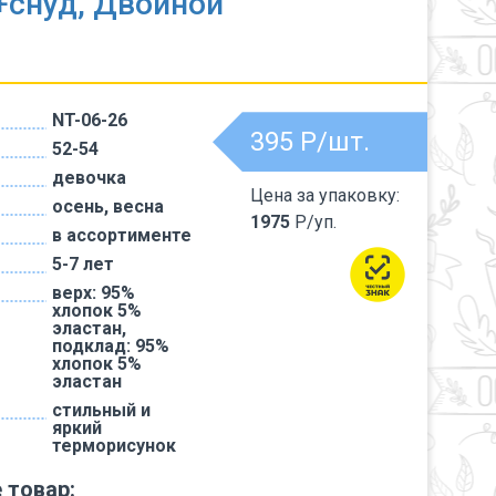
+снуд, Двойной
NT-06-26
395
Р/шт.
52-54
девочка
Цена за упаковку:
осень, весна
1975
Р/уп.
в ассортименте
5-7 лет
верх: 95%
хлопок 5%
эластан,
подклад: 95%
хлопок 5%
эластан
стильный и
яркий
терморисунок
 товар: