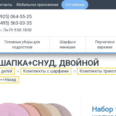
нтакты
Мобильное приложение
Оптовикам
(925) 064-55-25
(495) 563-03-35
к:
Пн-Пт 9:00-18:00
Головные уборы для
Шарфы и
Перчатки и
подростков
манишки
варежки
ШАПКА+СНУД, ДВОЙНОЙ
 детей
Комплекты с шарфами
Комплекты трико
<<Назад
Набор