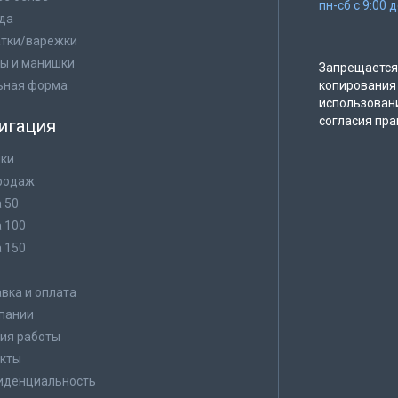
пн-сб с 9:00 
да
тки/варежки
ы и манишки
Запрещается 
ьная форма
копирования 
использован
согласия пра
игация
ки
родаж
а 50
а 100
а 150
в
вка и оплата
пании
ия работы
кты
иденциальность