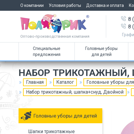
О компании
Условия работы
Доставка и оплата
Ко
8 
8 
Графи
Оптово-производственная компания
Специальные
Головные уборы
предложения
для детей
НАБОР ТРИКОТАЖНЫЙ, 
Главная
Каталог
Головные уборы для
Набор трикотажный, шапка+снуд, Двойной
Головные уборы для детей
Шапки трикотажные