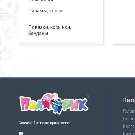
Панамы, кепки
Повязки, косынки,
банданы
Кат
Голов
Голов
Скачивайте наше приложение
Колго
Нижне