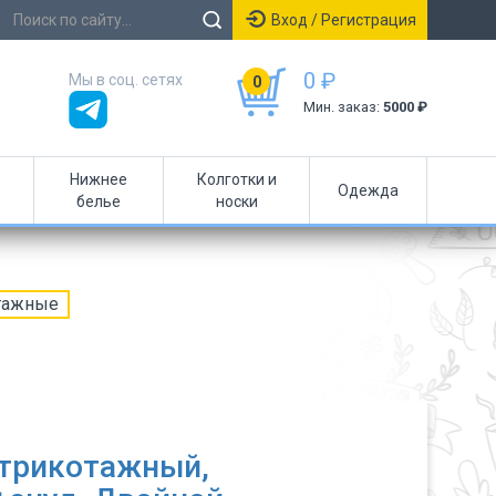
Вход / Регистрация
0 ₽
Мы в соц. сетях
0
Мин. заказ:
5000 ₽
Нижнее
Колготки и
Одежда
белье
носки
тажные
 трикотажный,