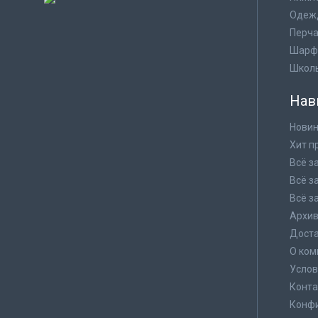
Одеж
Перча
Шарф
Школ
Нав
Новин
Хит п
Всё з
Всё з
Всё з
Архи
Доста
О ком
Услов
Конта
Конф