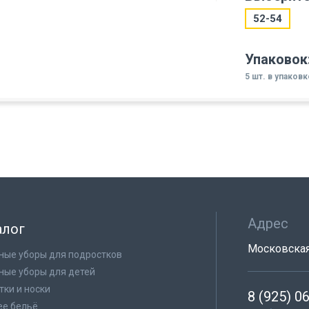
52-54
Упаковок
5 шт. в упаковк
Адрес
алог
Московская 
ные уборы для подростков
ные уборы для детей
тки и носки
8 (925) 0
е бельё