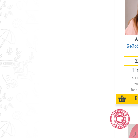
А
Бейс
2
11
4 ш
Ра
Воз