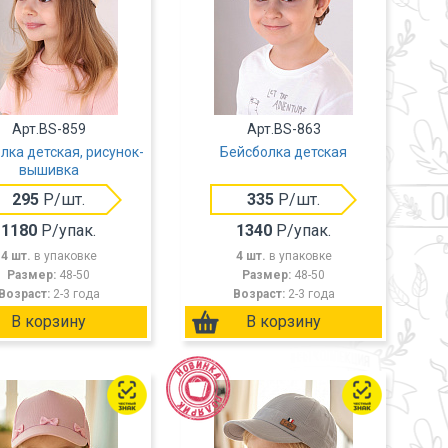
Арт.BS-859
Арт.BS-863
лка детская, рисунок-
Бейсболка детская
вышивка
295
Р/шт.
335
Р/шт.
1180
Р/упак.
1340
Р/упак.
4 шт.
в упаковке
4 шт.
в упаковке
Размер:
48-50
Размер:
48-50
Возраст:
2-3 года
Возраст:
2-3 года