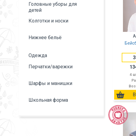
Головные уборы для
детей
Колготки и носки
А
Нижнее бельё
Бейс
Одежда
3
Перчатки/варежки
13
4 ш
Ра
Шарфы и манишки
Воз
Школьная форма