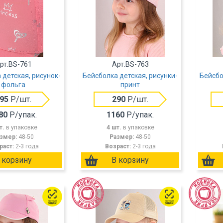
рт.BS-761
Арт.BS-763
 детская, рисунок-
Бейсболка детская, рисунки-
Бейсбо
фольга
принт
95
Р/шт.
290
Р/шт.
80
Р/упак.
1160
Р/упак.
т.
в упаковке
4 шт.
в упаковке
змер:
48-50
Размер:
48-50
раст:
2-3 года
Возраст:
2-3 года