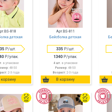
рт.BS-818
Арт.BS-811
болка детская
Бейсболка детская
Бе
35
Р/шт.
335
Р/шт.
40
Р/упак.
1340
Р/упак.
т.
в упаковке
4 шт.
в упаковке
змер:
48-50
Размер:
48-50
раст:
2-3 года
Возраст:
2-3 года