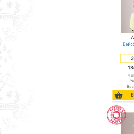
А
Бейс
3
13
4 ш
Ра
Воз