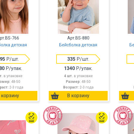
рт.BS-766
Арт.BS-880
болка детская
Бейсболка детская
Бе
95
Р/шт.
335
Р/шт.
80
Р/упак.
1340
Р/упак.
т.
в упаковке
4 шт.
в упаковке
змер:
48-50
Размер:
48-50
раст:
2-3 года
Возраст:
2-3 года