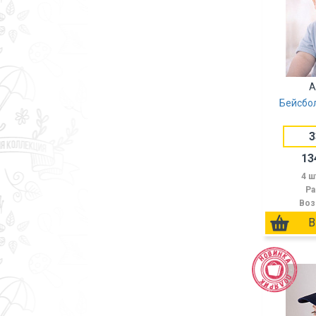
А
Бейсбол
3
13
4 ш
Ра
Воз