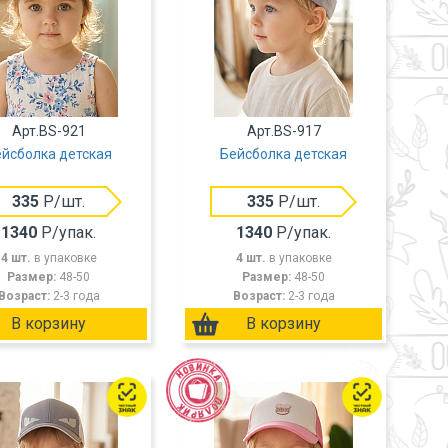
Арт.BS-921
Арт.BS-917
йсболка детская
Бейсболка детская
335
Р/шт.
335
Р/шт.
1340
Р/упак.
1340
Р/упак.
4 шт.
в упаковке
4 шт.
в упаковке
Размер:
48-50
Размер:
48-50
Возраст:
2-3 года
Возраст:
2-3 года