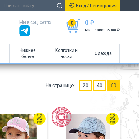
Вход / Регистрация
0 ₽
Мы в соц. сетях
0
Мин. заказ:
5000 ₽
Нижнее
Колготки и
Одежда
белье
носки
На странице:
20
40
60