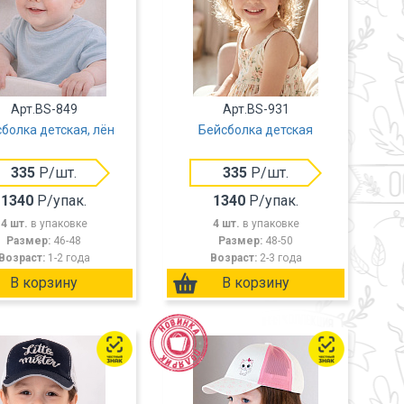
Арт.BS-849
Арт.BS-931
болка детская, лён
Бейсболка детская
335
Р/шт.
335
Р/шт.
1340
Р/упак.
1340
Р/упак.
4 шт.
в упаковке
4 шт.
в упаковке
Размер:
46-48
Размер:
48-50
Возраст:
1-2 года
Возраст:
2-3 года