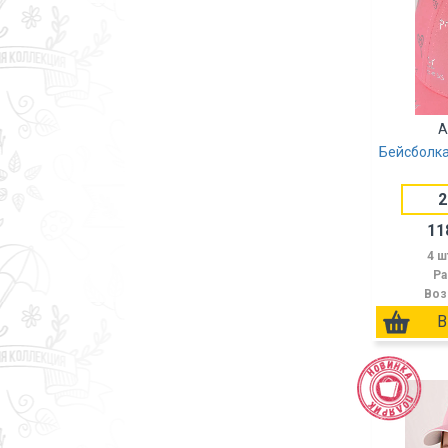
А
Бейсболка
2
11
4 ш
Ра
Воз