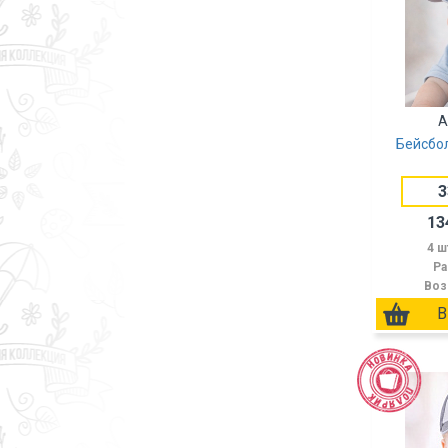
А
Бейсбол
3
13
4 ш
Ра
Воз