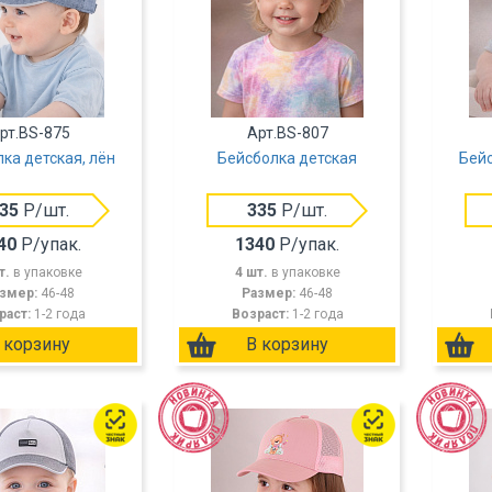
рт.BS-875
Арт.BS-807
ка детская, лён
Бейсболка детская
Бейс
35
Р/шт.
335
Р/шт.
40
Р/упак.
1340
Р/упак.
т.
в упаковке
4 шт.
в упаковке
змер:
46-48
Размер:
46-48
раст:
1-2 года
Возраст:
1-2 года