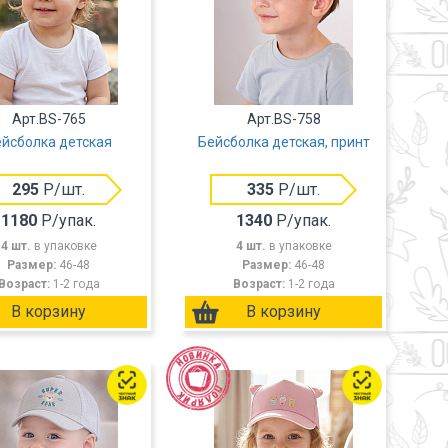
Арт.BS-765
Арт.BS-758
йсболка детская
Бейсболка детская, принт
295
Р/шт.
335
Р/шт.
1180
Р/упак.
1340
Р/упак.
4 шт.
в упаковке
4 шт.
в упаковке
Размер:
46-48
Размер:
46-48
Возраст:
1-2 года
Возраст:
1-2 года