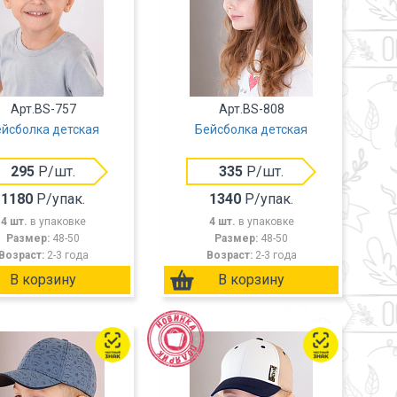
Арт.BS-757
Арт.BS-808
йсболка детская
Бейсболка детская
295
Р/шт.
335
Р/шт.
1180
Р/упак.
1340
Р/упак.
4 шт.
в упаковке
4 шт.
в упаковке
Размер:
48-50
Размер:
48-50
Возраст:
2-3 года
Возраст:
2-3 года