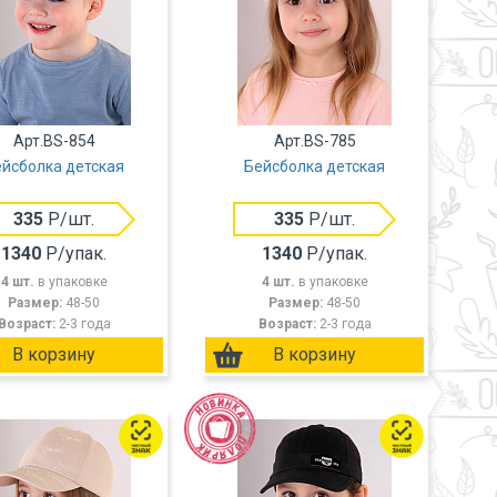
Арт.BS-854
Арт.BS-785
йсболка детская
Бейсболка детская
335
Р/шт.
335
Р/шт.
1340
Р/упак.
1340
Р/упак.
4 шт.
в упаковке
4 шт.
в упаковке
Размер:
48-50
Размер:
48-50
Возраст:
2-3 года
Возраст:
2-3 года