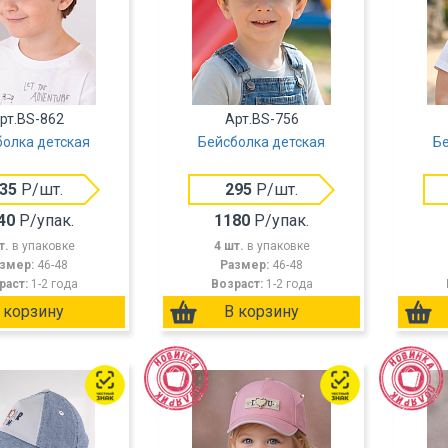
рт.BS-862
Арт.BS-756
болка детская
Бейсболка детская
Бе
35
Р/шт.
295
Р/шт.
40
Р/упак.
1180
Р/упак.
т.
в упаковке
4 шт.
в упаковке
змер:
46-48
Размер:
46-48
раст:
1-2 года
Возраст:
1-2 года