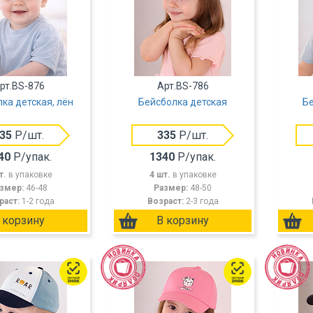
рт.BS-876
Арт.BS-786
ка детская, лён
Бейсболка детская
Бе
35
Р/шт.
335
Р/шт.
40
Р/упак.
1340
Р/упак.
т.
в упаковке
4 шт.
в упаковке
змер:
46-48
Размер:
48-50
раст:
1-2 года
Возраст:
2-3 года