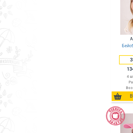
А
Бейс
3
13
4 ш
Ра
Воз