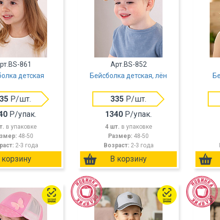
рт.BS-861
Арт.BS-852
болка детская
Бейсболка детская, лён
Бе
35
Р/шт.
335
Р/шт.
40
Р/упак.
1340
Р/упак.
т.
в упаковке
4 шт.
в упаковке
змер:
48-50
Размер:
48-50
раст:
2-3 года
Возраст:
2-3 года