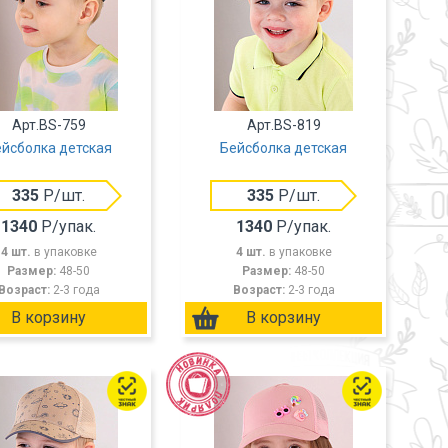
Арт.BS-759
Арт.BS-819
йсболка детская
Бейсболка детская
335
Р/шт.
335
Р/шт.
1340
Р/упак.
1340
Р/упак.
4 шт.
в упаковке
4 шт.
в упаковке
Размер:
48-50
Размер:
48-50
Возраст:
2-3 года
Возраст:
2-3 года