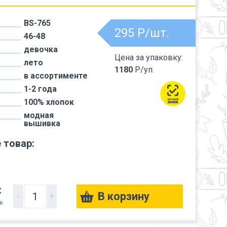
BS-765
295
Р/шт.
46-48
девочка
Цена за упаковку:
лето
1180
Р/уп.
в ассортименте
1-2 года
100% хлопок
модная
вышивка
 товар:
:
-
+
е