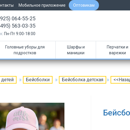
нтакты
Мобильное приложение
Оптовикам
(925) 064-55-25
(495) 563-03-35
к:
Пн-Пт 9:00-18:00
Головные уборы для
Шарфы и
Перчатки и
подростков
манишки
варежки
 детей
Бейсболки
Бейсболка детская
<<Наза
Бейсбо