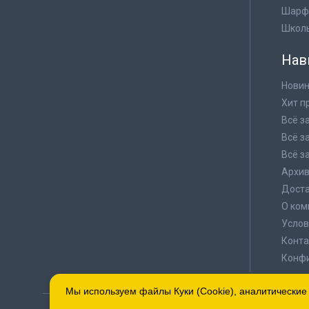
Шарф
Школ
Нав
Новин
Хит п
Всё з
Всё з
Всё з
Архи
Доста
О ком
Услов
Конта
Конф
Мы используем файлы Куки (Cookie), аналитические