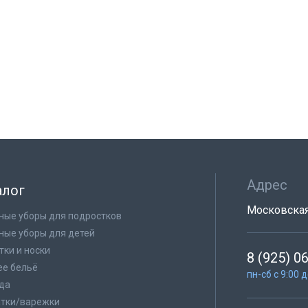
Адрес
алог
Московская 
ные уборы для подростков
ные уборы для детей
тки и носки
8 (925) 0
е бельё
пн-сб с 9:00 
да
тки/варежки