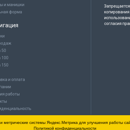
ы и манишки
Запрещается 
ьная форма
копирования 
использован
согласия пра
игация
ки
родаж
а 50
а 100
а 150
в
вка и оплата
пании
ия работы
кты
иденциальность
 и метрические системы Яндекс.Метрика для улучшения работы сайт
Политикой конфиденциальности