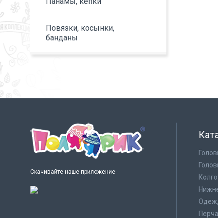
Панамы, кепки
Повязки, косынки,
банданы
Кат
Голов
Голов
Скачивайте наше приложение
Колго
Нижне
Одеж
Перча