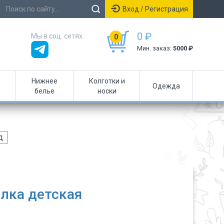
Вход / Регистрация
0 ₽
Мы в соц. сетях
0
Мин. заказ:
5000 ₽
Нижнее
Колготки и
Одежда
белье
носки
д
лка детская