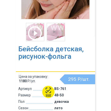
Бейсболка детская,
рисунок-фольга
Цена за упаковку:
295
Р/шт.
1180
Р/уп.
Артикул
BS-761
Размер
48-50
Пол
девочка
Сезон
лето