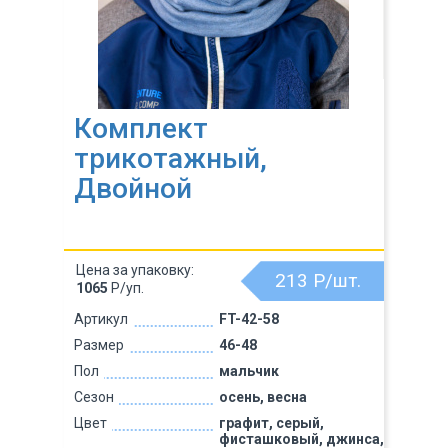
Комплект
трикотажный,
Двойной
Цена за упаковку:
213
Р/шт.
1065
Р/уп.
Артикул
FT-42-58
Размер
46-48
Пол
мальчик
Сезон
осень, весна
Цвет
графит, серый,
фисташковый, джинса,