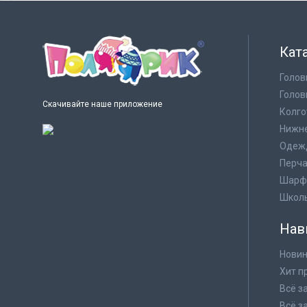
Кат
Голов
Голов
Скачивайте наше приложение
Колго
Нижне
Одеж
Перча
Шарф
Школ
Нав
Новин
Хит п
Всё з
Всё з