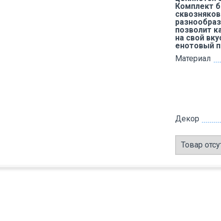
Комплект б
сквозняков 
разнообраз
позволит к
на свой вку
енотовый 
Материал
Декор
Товар отсу