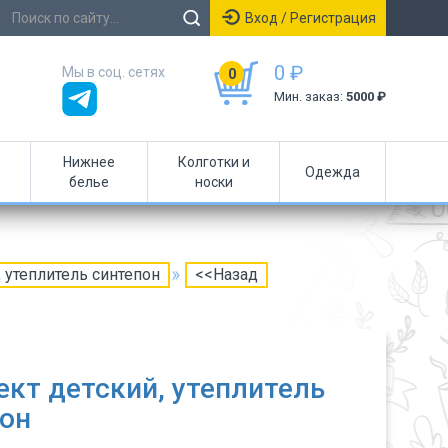
Вход / Регистрация
0 ₽
Мы в соц. сетях
0
Мин. заказ:
5000 ₽
Нижнее
Колготки и
Одежда
белье
носки
 утеплитель синтепон
<<Назад
кт детский, утеплитель
он