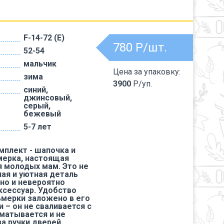
F-14-72 (Е)
780
Р/шт.
52-54
мальчик
Цена за упаковку:
зима
3900
Р/уп.
синий,
джинсовый,
серый,
бежевый
5-7 лет
мплект - шапочка и
ерка, настоящая
я молодых мам. Это не
лая и уютная деталь
 но и невероятно
ксессуар. Удобство
мерки заложено в его
 – он не сваливается с
зматывается и не
а ручки дверей.