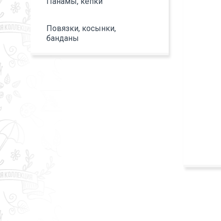
Панамы, кепки
Повязки, косынки,
банданы