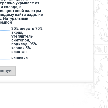
ережно укрывает от
и холода, а
ие цветовой палитры
аждому найти изделие
с. Натуральный
помпон
30% шерсть 70%
акрил,
утеплитель
синтепон,
подклад: 95%
хлопок 5%
эластан
нашивка
тствует