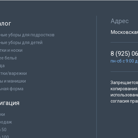
Адрес
алог
Московская 
ные уборы для подростков
ные уборы для детей
тки и носки
8 (925) 0
е бельё
пн-сб с 9:00 
да
тки/варежки
ы и манишки
Запрещается 
ьная форма
копирования 
использован
согласия пра
игация
ки
родаж
а 50
а 100