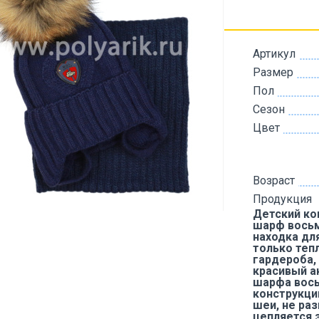
Артикул
Размер
Пол
Сезон
Цвет
Возраст
Продукция
Детский ко
шарф восьм
находка дл
только теп
гардероба,
красивый а
шарфа вось
конструкции
шеи, не ра
цепляется з