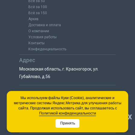
Всё за 50
Всё за 100
Всё за 150
Архив
Доставка и оплата
О компании
Условия работы
Контакты
Конфиденциальность
Адрес
Московская область, г. Красногорск, ул.
Губайлово, д.56
8 (925) 064-55-25
Мы используем файлы Куки (Cookie), аналитические и
метрические системы Яндекс.Метрика для улучшения работы
пн-сб с 9:00 до 18:00
сайта. Продолжая использовать сайт, вы соглашаетесь с
8 (495) 563-03-35
Политикой конфиденциальности
НАВЕРХ
пн-сб с 9:00 до 18:00
Принять