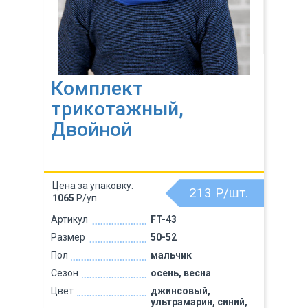
Комплект
трикотажный,
Двойной
Цена за упаковку:
213
Р/шт.
1065
Р/уп.
Артикул
FT-43
Размер
50-52
Пол
мальчик
Сезон
осень, весна
Цвет
джинсовый,
ультрамарин, синий,