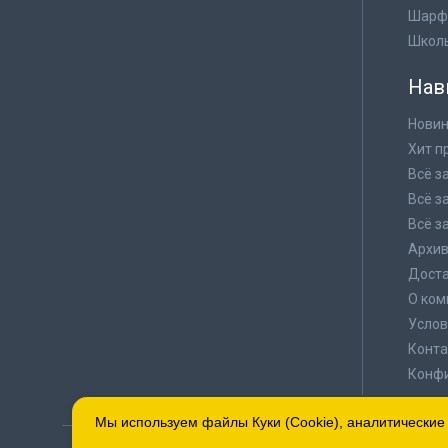
Шарф
Школ
Нав
Новин
Хит п
Всё з
Всё з
Всё з
Архи
Доста
О ком
Услов
Конта
Конф
Мы используем файлы Куки (Cookie), аналитические