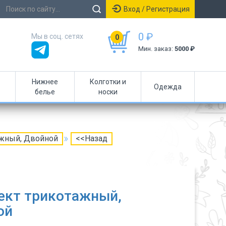
Вход / Регистрация
0 ₽
Мы в соц. сетях
0
Мин. заказ:
5000 ₽
Нижнее
Колготки и
Одежда
белье
носки
ажный, Двойной
<<Назад
ект трикотажный,
ой