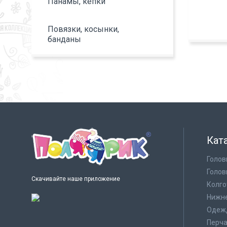
Панамы, кепки
Повязки, косынки,
банданы
Кат
Голов
Голов
Скачивайте наше приложение
Колго
Нижне
Одеж
Перча