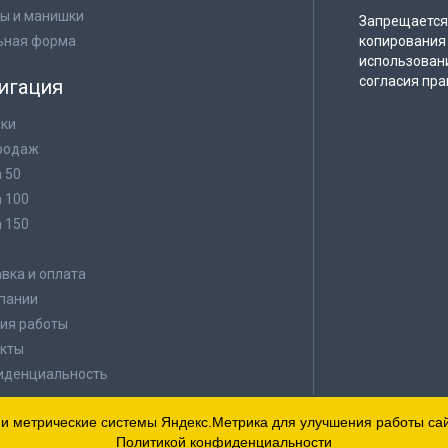
ы и манишки
Запрещается 
ьная форма
копирования 
использован
согласия пра
игация
ки
родаж
а 50
а 100
а 150
в
вка и оплата
пании
ия работы
кты
иденциальность
 и метрические системы Яндекс.Метрика для улучшения работы сайт
Политикой конфиденциальности