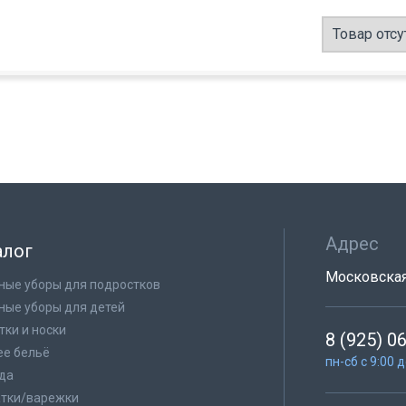
Товар отсу
Адрес
алог
Московская 
ные уборы для подростков
ные уборы для детей
тки и носки
8 (925) 0
е бельё
пн-сб с 9:00 
да
тки/варежки