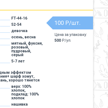
FT-44-16
100
Р/шт.
52-54
девочка
Цена за упаковку:
осень, весна
500
Р/уп.
мятный, фуксия,
розовый,
пудровый,
серый
5-7 лет
одным эффектом
ния+ шарф хомут,
кань, хорошо тянется
верх: 100%
хлопок,
подклад: 100%
хлопок
нашивка