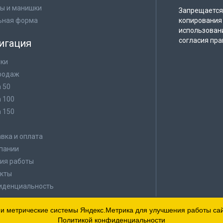
ы и манишки
Запрещается 
ьная форма
копирования 
использован
согласия пра
игация
ки
родаж
а 50
а 100
а 150
в
вка и оплата
пании
ия работы
кты
иденциальность
 и метрические системы Яндекс.Метрика для улучшения работы сайт
Политикой конфиденциальности