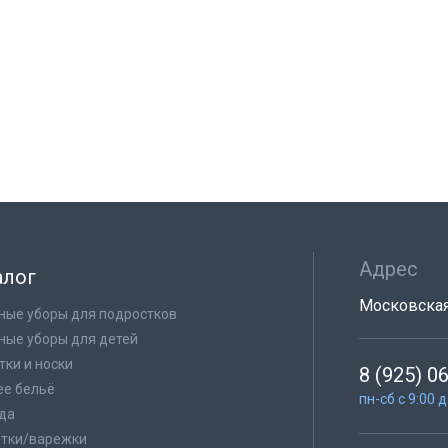
Адрес
алог
Московская 
ные уборы для подростков
ные уборы для детей
тки и носки
8 (925) 0
е бельё
пн-сб с 9:00 
да
тки/варежки