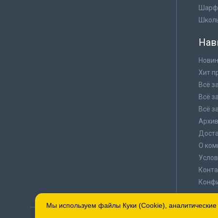
Шарф
Школ
Нав
Новин
Хит п
Всё з
Всё з
Всё з
Архи
Доста
О ком
Услов
Конта
Конф
Мы используем файлы Куки (Cookie), аналитические