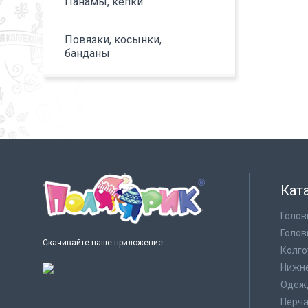
Панамы, кепки
Повязки, косынки,
банданы
Кат
Голов
Голов
Скачивайте наше приложение
Колго
Нижне
Одеж
Перча