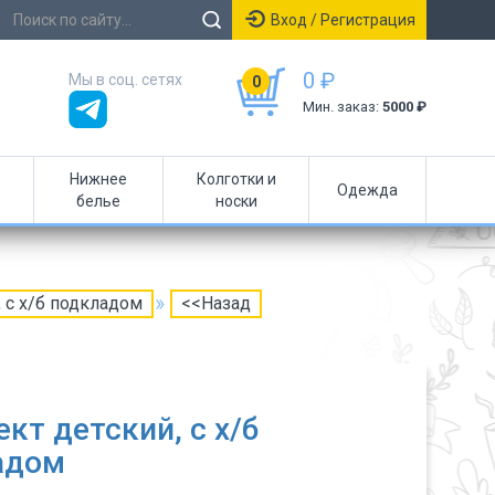
Вход / Регистрация
0 ₽
Мы в соц. сетях
0
Мин. заказ:
5000 ₽
Нижнее
Колготки и
Одежда
белье
носки
 с х/б подкладом
<<Назад
кт детский, с х/б
адом