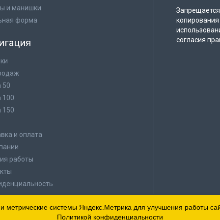
ы и манишки
Запрещается 
ьная форма
копирования 
использован
согласия пра
игация
ки
родаж
а 50
а 100
а 150
в
вка и оплата
пании
ия работы
кты
иденциальность
 и метрические системы Яндекс.Метрика для улучшения работы сайт
Политикой конфиденциальности