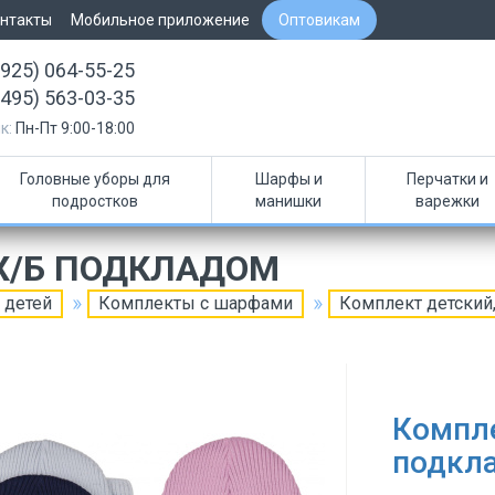
нтакты
Мобильное приложение
Оптовикам
(925) 064-55-25
(495) 563-03-35
к:
Пн-Пт 9:00-18:00
Головные уборы для
Шарфы и
Перчатки и
подростков
манишки
варежки
 Х/Б ПОДКЛАДОМ
 детей
Комплекты с шарфами
Комплект детский,
Компле
подкл