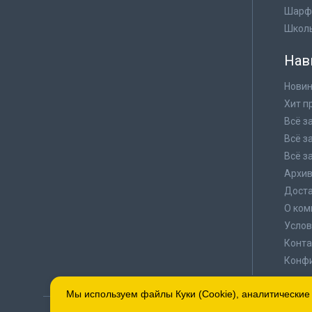
Шарф
Школ
Нав
Новин
Хит п
Всё з
Всё з
Всё з
Архи
Доста
О ком
Услов
Конта
Конф
Мы используем файлы Куки (Cookie), аналитические