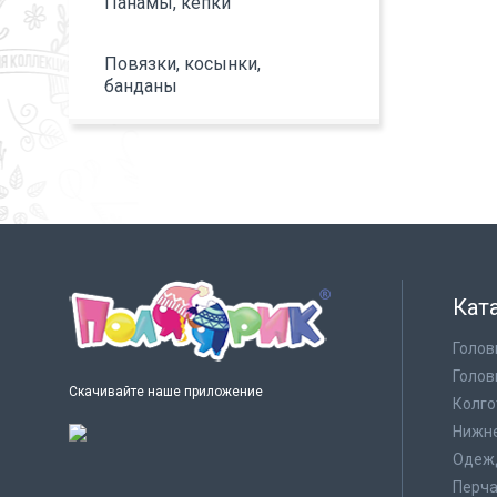
Панамы, кепки
Повязки, косынки,
банданы
Кат
Голов
Голов
Скачивайте наше приложение
Колго
Нижне
Одеж
Перча