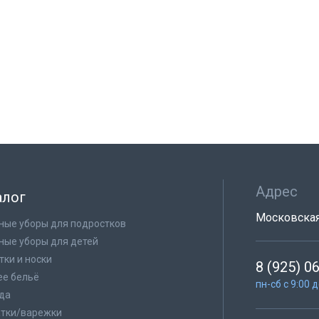
Адрес
алог
Московская 
ные уборы для подростков
ные уборы для детей
тки и носки
8 (925) 0
е бельё
пн-сб с 9:00 
да
тки/варежки