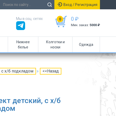
Вход / Регистрация
0 ₽
Мы в соц. сетях
0
Мин. заказ:
5000 ₽
Нижнее
Колготки и
Одежда
белье
носки
 с х/б подкладом
<<Назад
кт детский, с х/б
адом