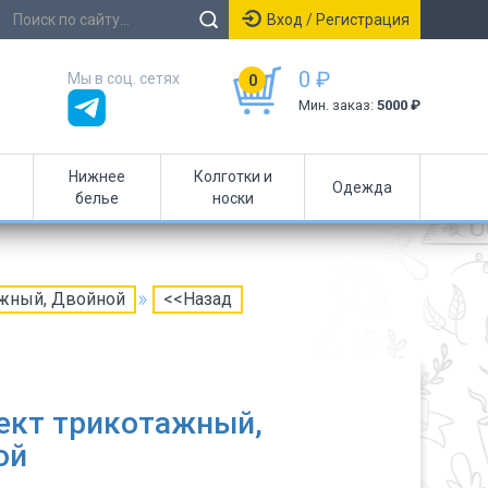
Вход / Регистрация
0 ₽
Мы в соц. сетях
0
Мин. заказ:
5000 ₽
Нижнее
Колготки и
Одежда
белье
носки
ажный, Двойной
<<Назад
ект трикотажный,
ой