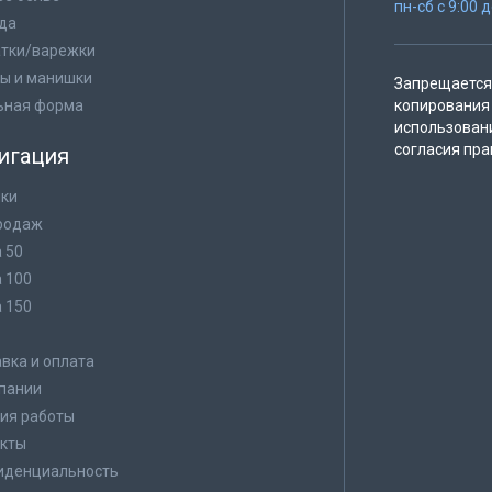
пн-сб с 9:00 
да
тки/варежки
ы и манишки
Запрещается 
ьная форма
копирования 
использован
согласия пра
игация
ки
родаж
а 50
а 100
а 150
в
вка и оплата
пании
ия работы
кты
иденциальность