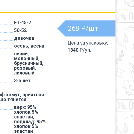
FT-45-7
268
Р/шт.
50-52
девочка
Цена за упаковку:
осень, весна
1340
Р/уп.
синий,
молочный,
брусничный,
розовый,
лиловый
3-5 лет
ф хомут, приятная
ошо тянется
верх: 95%
хлопок 5%
эластан,
подклад: 95%
хлопок 5%
эластан