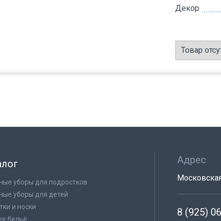
Декор
Товар отсу
Адрес
алог
Московская 
ные уборы для подростков
ные уборы для детей
тки и носки
8 (925) 0
е бельё