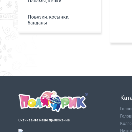
Панамы, кепки
Повязки, косынки,
банданы
Кат
Голов
Голов
Скачивайте наше приложение
Колго
Нижне