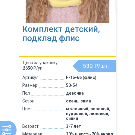
Комплект детский,
подклад флис
Цена за упаковку:
530
Р/шт.
2650
Р/уп.
Артикул
F-15-66 (флис)
Размер
50-54
Пол
девочка
Сезон
осень, зима
Цвет
молочный, розовый,
пудровый, лиловый,
синий
Возраст
3-7 лет
Материал
30% шерсть 70% акрил,