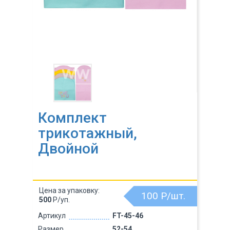
Комплект
трикотажный,
Двойной
Цена за упаковку:
100
Р/шт.
500
Р/уп.
Артикул
FT-45-46
Размер
52-54