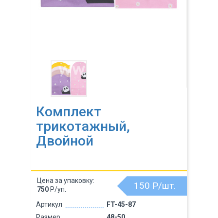
Комплект
трикотажный,
Двойной
Цена за упаковку:
150
Р/шт.
750
Р/уп.
Артикул
FT-45-87
Размер
48-50