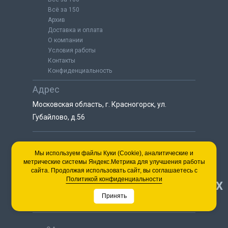
Всё за 150
Архив
Доставка и оплата
О компании
Условия работы
Контакты
Конфиденциальность
Адрес
Московская область, г. Красногорск, ул.
Губайлово, д.56
8 (925) 064-55-25
Мы используем файлы Куки (Cookie), аналитические и
метрические системы Яндекс.Метрика для улучшения работы
пн-сб с 9:00 до 18:00
сайта. Продолжая использовать сайт, вы соглашаетесь с
8 (495) 563-03-35
Политикой конфиденциальности
НАВЕРХ
пн-сб с 9:00 до 18:00
Принять