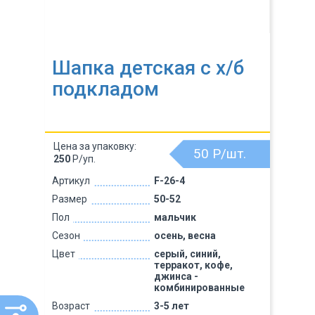
Шапка детская с х/б
подкладом
Цена за упаковку:
50
Р/шт.
250
Р/уп.
Артикул
F-26-4
Размер
50-52
Пол
мальчик
Сезон
осень, весна
Цвет
серый, синий,
терракот, кофе,
джинса -
комбинированные
Возраст
3-5 лет