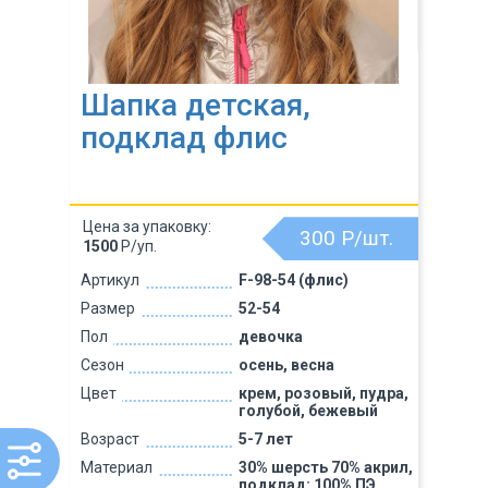
Шапка детская,
подклад флис
Цена за упаковку:
300
Р/шт.
1500
Р/уп.
Артикул
F-98-54 (флис)
Размер
52-54
Пол
девочка
Сезон
осень, весна
Цвет
крем, розовый, пудра,
голубой, бежевый
Возраст
5-7 лет
Материал
30% шерсть 70% акрил,
подклад: 100% ПЭ