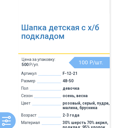
Шапка детская с х/б
подкладом
Цена за упаковку:
100
Р/шт.
500
Р/уп.
Артикул
F-12-21
Размер
48-50
Пол
девочка
Сезон
осень, весна
Цвет
розовый, серый, пудра,
малина, брусника
Возраст
2-3 года
Материал
30% шерсть 70% акрил,
подклад: 95% хлопок