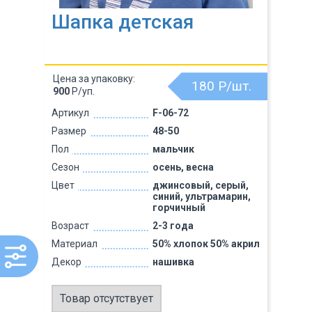
Шапка детская
Цена за упаковку:
180
Р/шт.
900
Р/уп.
Артикул
F-06-72
Размер
48-50
Пол
мальчик
Сезон
осень, весна
Цвет
джинсовый, серый,
синий, ультрамарин,
горчичный
Возраст
2-3 года
Материал
50% хлопок 50% акрил
Декор
нашивка
Товар отсутствует