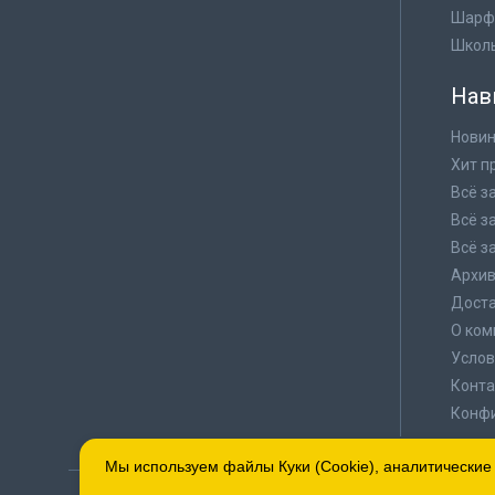
Шарф
Школ
Нав
Новин
Хит п
Всё з
Всё з
Всё з
Архи
Доста
О ком
Услов
Конта
Конф
Мы используем файлы Куки (Cookie), аналитические