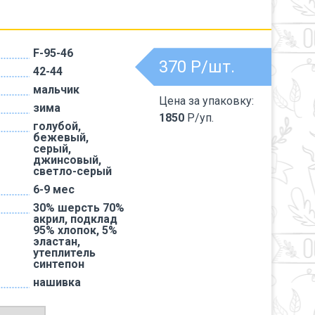
F-95-46
370
Р/шт.
42-44
мальчик
Цена за упаковку:
зима
1850
Р/уп.
голубой,
бежевый,
серый,
джинсовый,
светло-серый
6-9 мес
30% шерсть 70%
акрил, подклад
95% хлопок, 5%
эластан,
утеплитель
синтепон
нашивка