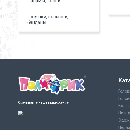
Панамы, кепки
Повязки, косынки,
банданы
Кат
Голов
Голов
Скачивайте наше приложение
Колго
Нижне
Одеж
Перча