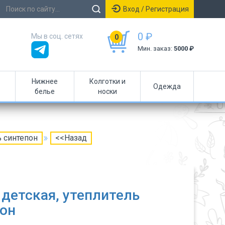
Вход / Регистрация
0 ₽
Мы в соц. сетях
0
Мин. заказ:
5000 ₽
Нижнее
Колготки и
Одежда
белье
носки
ь синтепон
<<Назад
детская, утеплитель
он