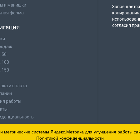
ы и манишки
Запрещается 
ьная форма
копирования 
использован
согласия пра
игация
ки
родаж
а 50
а 100
а 150
в
вка и оплата
пании
ия работы
кты
иденциальность
 и метрические системы Яндекс.Метрика для улучшения работы сайт
Политикой конфиденциальности