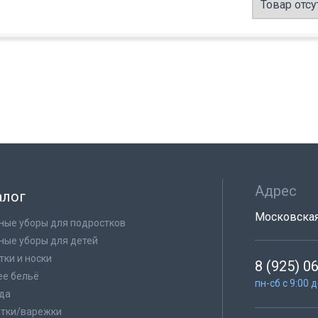
Товар отсу
Адрес
алог
Московская 
ные уборы для подростков
ные уборы для детей
тки и носки
8 (925) 0
е бельё
пн-сб с 9:00 
да
тки/варежки