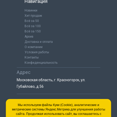
Навигация
Новинки
Хит продаж
Всё за 50
Всё за 100
Всё за 150
Архив
Доставка и оплата
О компании
Условия работы
Контакты
Конфиденциальность
Адрес
Московская область, г. Красногорск, ул.
Губайлово, д.56
8 (925) 064-55-25
Мы используем файлы Куки (Cookie), аналитические и
метрические системы Яндекс.Метрика для улучшения работы
пн-сб с 9:00 до 18:00
сайта. Продолжая использовать сайт, вы соглашаетесь с