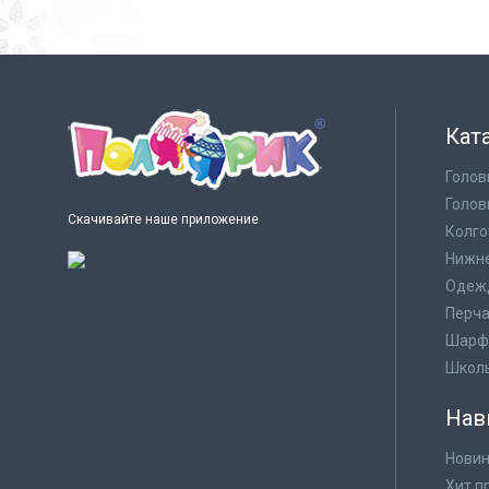
Кат
Голов
Голов
Скачивайте наше приложение
Колго
Нижне
Одеж
Перча
Шарф
Школ
Нав
Новин
Хит п