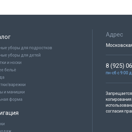
Адрес
алог
Московская 
ные уборы для подростков
ные уборы для детей
тки и носки
8 (925) 0
е бельё
пн-сб с 9:00 
да
тки/варежки
ы и манишки
Запрещается 
ьная форма
копирования 
использован
согласия пра
игация
ки
родаж