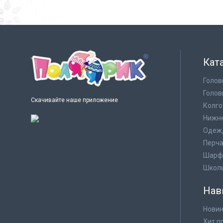
Кат
Голов
Голов
Скачивайте наше приложение
Колго
Нижне
Одеж
Перча
Шарф
Школ
Нав
Новин
Хит п