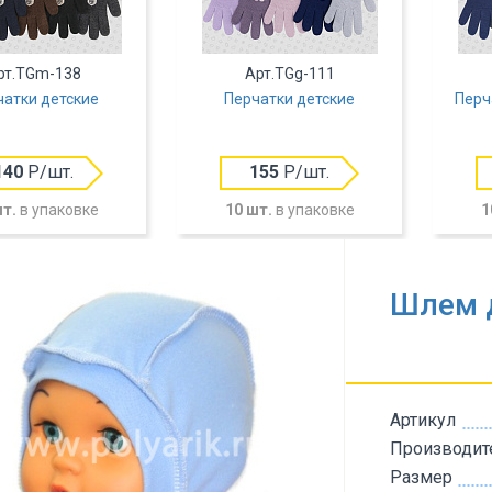
рт.TGm-138
Арт.TGg-111
чатки детские
Перчатки детские
Перч
140
Р/шт.
155
Р/шт.
шт.
в упаковке
10 шт.
в упаковке
1
Шлем д
Артикул
Производит
Размер