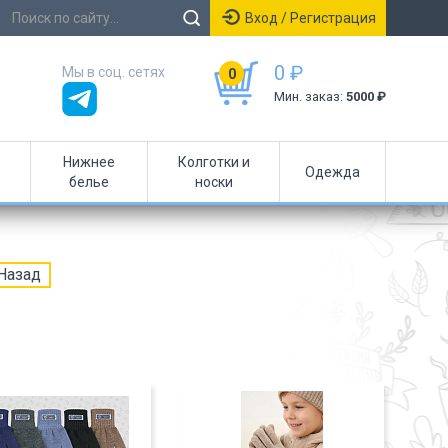
Вход / Регистрация
0 ₽
Мы в соц. сетях
0
Мин. заказ:
5000 ₽
Нижнее
Колготки и
Одежда
белье
носки
Назад