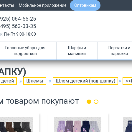
нтакты
Мобильное приложение
Оптовикам
(925) 064-55-25
(495) 563-03-35
к:
Пн-Пт 9:00-18:00
Головные уборы для
Шарфы и
Перчатки и
подростков
манишки
варежки
АПКУ)
 детей
Шлемы
Шлем детский (под шапку)
<<
м товаром покупают