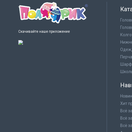
Кат
Голов
Голов
Скачивайте наше приложение
Колго
Нижне
Одеж
Перча
Шарф
Школ
Нав
Новин
Хит п
Всё з
Всё з
Всё з