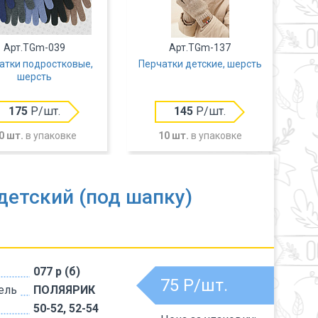
Арт.TGm-039
Арт.TGm-137
атки подростковые,
Перчатки детские, шерсть
Пе
шерсть
175
Р/шт.
145
Р/шт.
0 шт.
в упаковке
10 шт.
в упаковке
етский (под шапку)
077 р (б)
75
Р/шт.
ель
ПОЛЯЯРИК
50-52, 52-54