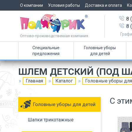
О компании
Условия работы
Доставка и оплата
Ко
8 
8 
Графи
Оптово-производственная компания
Специальные
Головные уборы
предложения
для детей
ШЛЕМ ДЕТСКИЙ (ПОД Ш
Главная
Каталог
Головные уборы для
С эти
Головные уборы для детей
Шапки трикотажные