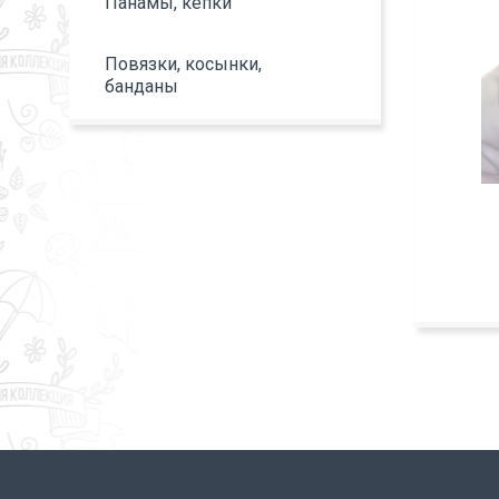
Панамы, кепки
Повязки, косынки,
банданы