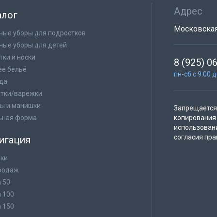
Адрес
алог
Московская 
ные уборы для подростков
ные уборы для детей
тки и носки
8 (925) 0
е бельё
пн-сб с 9:00 
да
тки/варежки
ы и манишки
Запрещается 
ьная форма
копирования 
использован
согласия пра
игация
ки
родаж
а 50
а 100
а 150