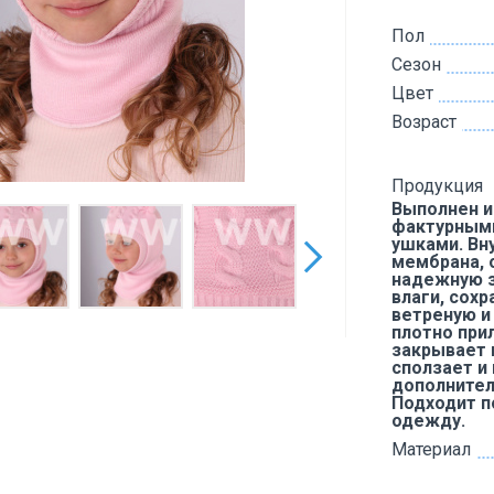
Пол
Сезон
Цвет
Возраст
Продукция
Выполнен и
фактурным
ушками. Вн
мембрана,
надежную з
влаги, сохр
ветреную и
плотно прил
закрывает 
сползает и
дополнител
Подходит п
одежду.
Материал