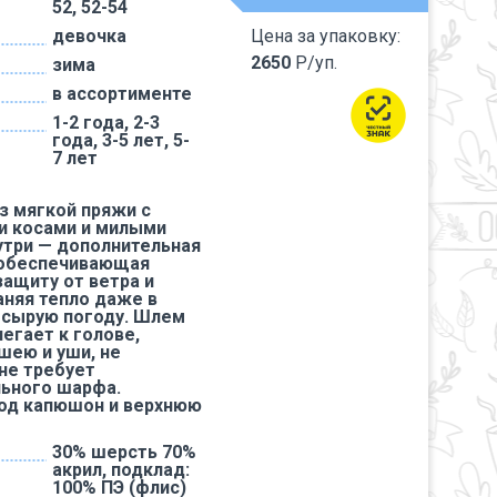
52, 52-54
девочка
Цена за упаковку:
2650
Р/уп.
зима
в ассортименте
1-2 года, 2-3
года, 3-5 лет, 5-
7 лет
з мягкой пряжи с
и косами и милыми
утри — дополнительная
 обеспечивающая
ащиту от ветра и
аняя тепло даже в
 сырую погоду. Шлем
егает к голове,
шею и уши, не
 не требует
ьного шарфа.
од капюшон и верхнюю
30% шерсть 70%
акрил, подклад:
100% ПЭ (флис)