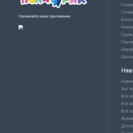
Голов
Голов
Скачивайте наше приложение
Колго
Нижне
Одеж
Перча
Шарф
Школ
Нав
Новин
Хит п
Всё з
Всё з
Всё з
Архи
Доста