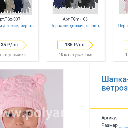
рт.TGx-007
Арт.TGm-106
и детские, шерсть
Перчатки детские, шерсть
Перч
135
Р/шт.
135
Р/шт.
шт.
в упаковке
10 шт.
в упаковке
1
Шапка-
ветро
Артикул
Размер