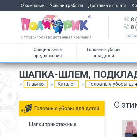
О компании
Условия работы
Доставка и оплата
Ко
8 
8 
Графи
Оптово-производственная компания
Специальные
Головные уборы
предложения
для детей
ШАПКА-ШЛЕМ, ПОДКЛАД
Главная
Каталог
Головные уборы для
С эти
Головные уборы для детей
Шапки трикотажные