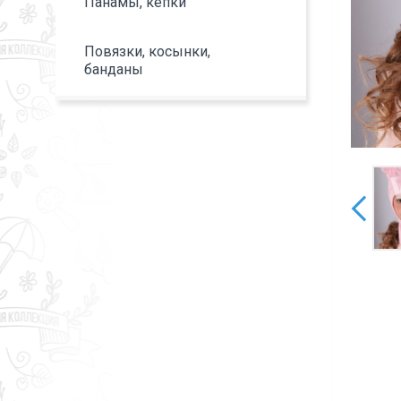
Панамы, кепки
Повязки, косынки,
банданы