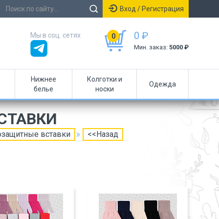
Вход / Регистрация
0 ₽
Мы в соц. сетях
0
Мин. заказ:
5000 ₽
Нижнее
Колготки и
Одежда
белье
носки
СТАВКИ
озащитные вставки
<<Назад