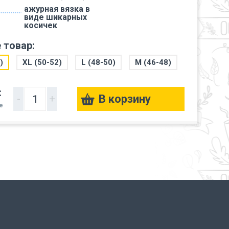
ажурная вязка в
виде шикарных
косичек
 товар:
)
XL (50-52)
L (48-50)
M (46-48)
:
-
+
е