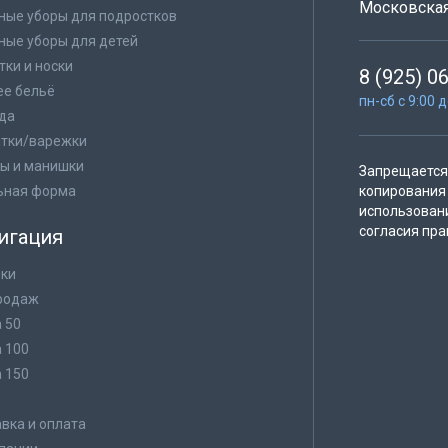
Московская 
ные уборы для подростков
ные уборы для детей
тки и носки
8 (925) 0
е бельё
пн-сб с 9:00 
да
тки/варежки
ы и манишки
Запрещается 
ьная форма
копирования 
использован
согласия пра
игация
ки
родаж
а 50
а 100
а 150
в
вка и оплата