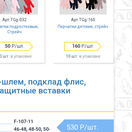
Арт.TGg-032
Арт.TGg-160
атки подростковые,
Перчатки детские, стрейч
Пе
Стрейч
50
Р/шт.
160
Р/шт.
0 шт.
в упаковке
10 шт.
в упаковке
шлем, подклад флис,
защитные вставки
F-107-11
530
Р/шт.
46-48, 48-50, 50-