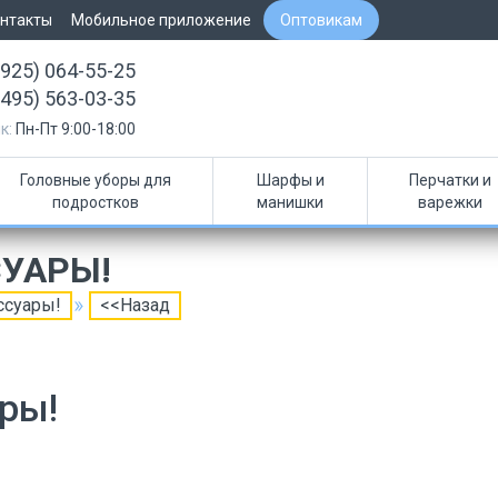
нтакты
Мобильное приложение
Оптовикам
(925) 064-55-25
(495) 563-03-35
к:
Пн-Пт 9:00-18:00
Головные уборы для
Шарфы и
Перчатки и
подростков
манишки
варежки
УАРЫ!
ссуары!
<<Назад
ры!