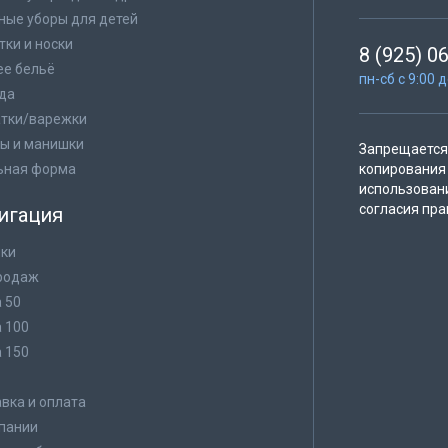
ные уборы для детей
тки и носки
8 (925) 0
е бельё
пн-сб с 9:00 
да
тки/варежки
ы и манишки
Запрещается 
ьная форма
копирования 
использован
согласия пра
игация
ки
родаж
а 50
а 100
а 150
в
вка и оплата
пании