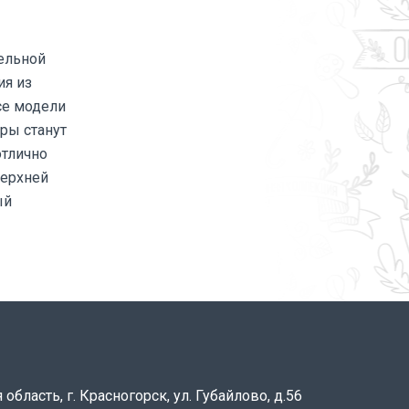
ельной
ия из
се модели
ры станут
отлично
верхней
ый
область, г. Красногорск, ул. Губайлово, д.56