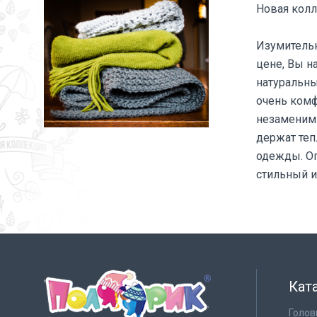
Новая колл
Изумительн
цене, Вы н
натуральны
очень комф
незаменим
держат теп
одежды. Ог
стильный и
Кат
Голов