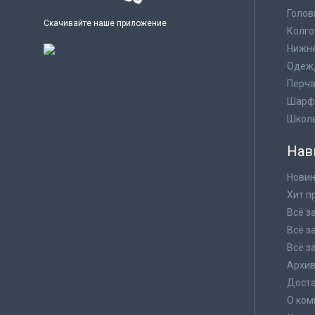
Голов
Скачивайте наше приложение
Колго
Нижне
Одеж
Перча
Шарф
Школ
Нав
Новин
Хит п
Всё з
Всё з
Всё з
Архи
Доста
О ком