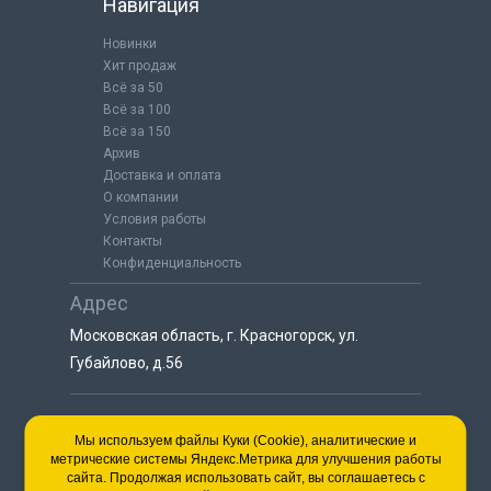
Навигация
Новинки
Хит продаж
Всё за 50
Всё за 100
Всё за 150
Архив
Доставка и оплата
О компании
Условия работы
Контакты
Конфиденциальность
Адрес
Московская область, г. Красногорск, ул.
Губайлово, д.56
8 (925) 064-55-25
Мы используем файлы Куки (Cookie), аналитические и
метрические системы Яндекс.Метрика для улучшения работы
пн-сб с 9:00 до 18:00
сайта. Продолжая использовать сайт, вы соглашаетесь с