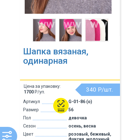
Шапка вязаная,
одинарная
Цена за упаковку:
340
Р/шт.
1700
Р/уп.
Артикул
G-01-86 (о)
Размер
56
Пол
девочка
Сезон
осень, весна
Цвет
розовый, бежевый,
фуксия, молочный,