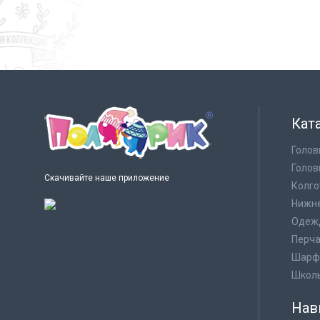
Кат
Голов
Голов
Скачивайте наше приложение
Колго
Нижне
Одеж
Перча
Шарф
Школ
Нав