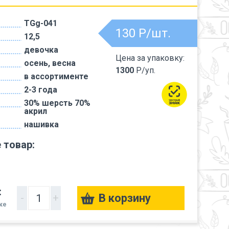
TGg-041
130
Р/шт.
12,5
девочка
Цена за упаковку:
осень, весна
1300
Р/уп.
в ассортименте
2-3 года
30% шерсть 70%
акрил
нашивка
 товар:
:
-
+
вке