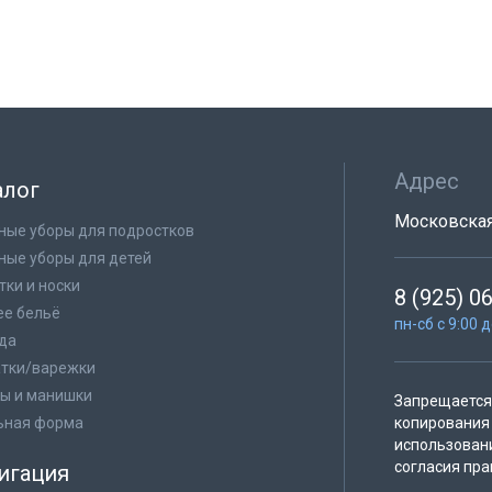
Адрес
алог
Московская 
ные уборы для подростков
ные уборы для детей
тки и носки
8 (925) 0
е бельё
пн-сб с 9:00 
да
тки/варежки
ы и манишки
Запрещается 
ьная форма
копирования 
использован
согласия пра
игация