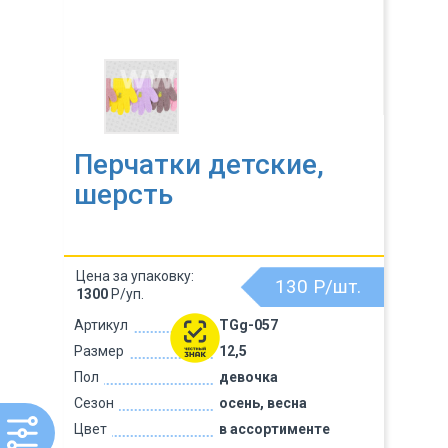
Перчатки детские,
шерсть
Цена за упаковку:
130
Р/шт.
1300
Р/уп.
Артикул
TGg-057
Размер
12,5
Пол
девочка
Сезон
осень, весна
Цвет
в ассортименте