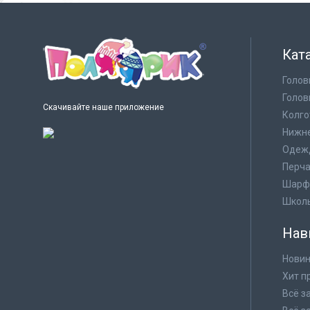
Кат
Голов
Голов
Скачивайте наше приложение
Колго
Нижне
Одеж
Перча
Шарф
Школ
Нав
Новин
Хит п
Всё з