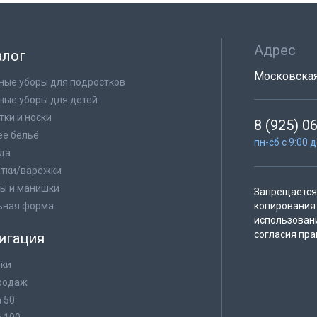
Адрес
алог
Московская 
ные уборы для подростков
ные уборы для детей
тки и носки
8 (925) 0
е бельё
пн-сб с 9:00 
да
тки/варежки
ы и манишки
Запрещается 
ьная форма
копирования 
использован
согласия пра
игация
ки
родаж
а 50