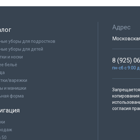
Адрес
алог
Московская 
ные уборы для подростков
ные уборы для детей
тки и носки
8 (925) 0
е бельё
пн-сб с 9:00 
да
тки/варежки
ы и манишки
Запрещается 
ьная форма
копирования 
использован
согласия пра
игация
ки
родаж
а 50