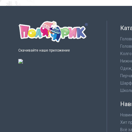
Кат
Голов
Голов
Скачивайте наше приложение
Колго
Нижне
Одеж
Перча
Шарф
Школ
Нав
Новин
Хит п
Всё з