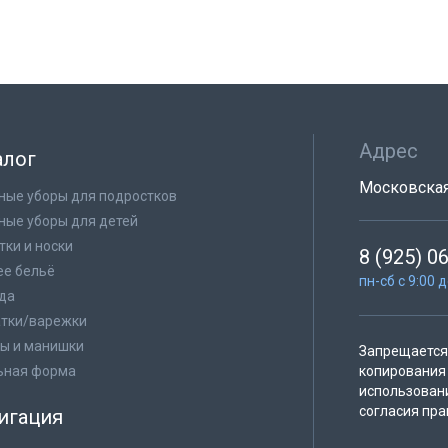
Адрес
алог
Московская 
ные уборы для подростков
ные уборы для детей
тки и носки
8 (925) 0
е бельё
пн-сб с 9:00 
да
тки/варежки
ы и манишки
Запрещается 
ьная форма
копирования 
использован
согласия пра
игация