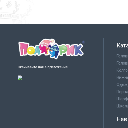
Кат
Голов
Голов
Скачивайте наше приложение
Колго
Нижне
Одеж
Перча
Шарф
Школ
Нав