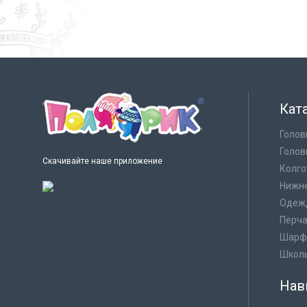
Кат
Голов
Голов
Скачивайте наше приложение
Колго
Нижне
Одеж
Перча
Шарф
Школ
Нав