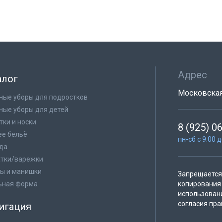
Адрес
алог
Московская 
ные уборы для подростков
ные уборы для детей
тки и носки
8 (925) 0
е бельё
пн-сб с 9:00 
да
тки/варежки
ы и манишки
Запрещается 
ьная форма
копирования 
использован
согласия пра
игация