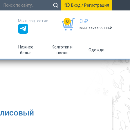
Вход / Регистрация
0 ₽
Мы в соц. сетях
0
Мин. заказ:
5000 ₽
Нижнее
Колготки и
Одежда
белье
носки
флисовый