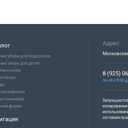
Адрес
алог
Московская 
ные уборы для подростков
ные уборы для детей
тки и носки
8 (925) 0
е бельё
пн-сб с 9:00 
да
тки/варежки
ы и манишки
Запрещается 
ьная форма
копирования 
использован
согласия пра
игация