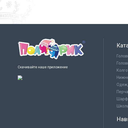
Кат
Голов
Голов
Скачивайте наше приложение
Колго
Нижне
Одеж
Перча
Шарф
Школ
Нав