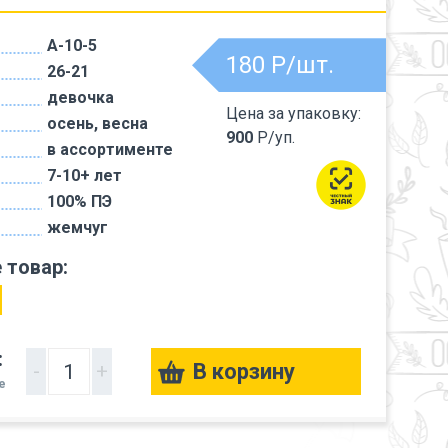
A-10-5
180
Р/шт.
26-21
девочка
Цена за упаковку:
осень, весна
900
Р/уп.
в ассортименте
7-10+ лет
100% ПЭ
жемчуг
 товар:
:
-
+
е