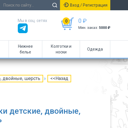
Вход / Регистрация
0 ₽
Мы в соц. сетях
0
Мин. заказ:
5000 ₽
Нижнее
Колготки и
Одежда
белье
носки
, двойные, шерсть
<<Назад
и детские, двойные,
ь