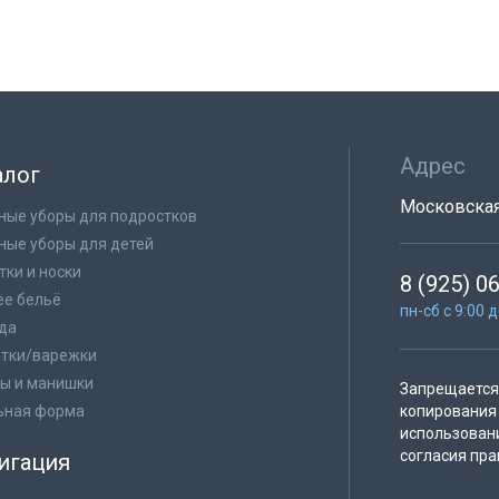
Адрес
алог
Московская 
ные уборы для подростков
ные уборы для детей
тки и носки
8 (925) 0
е бельё
пн-сб с 9:00 
да
тки/варежки
ы и манишки
Запрещается 
ьная форма
копирования 
использован
согласия пра
игация