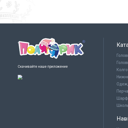
Кат
Голов
Голов
Скачивайте наше приложение
Колго
Нижне
Одеж
Перча
Шарф
Школ
Нав