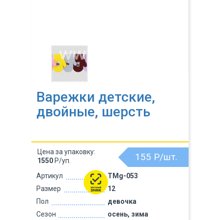
Варежки детские,
двойные, шерсть
Цена за упаковку:
155
Р/шт.
1550
Р/уп.
Артикул
TMg-053
Размер
12
Пол
девочка
Сезон
осень, зима