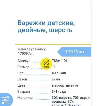
Варежки детские,
двойные, шерсть
Цена за упаковку:
170
Р/шт.
1700
Р/уп.
Артикул
TMm-101
Размер
13
Пол
мальчик
Сезон
зима
Цвет
в ассортименте
Возраст
3-4 года
Материал
30% шерсть, 70% акрил,
подклад:90%
хлопок,10% акрил