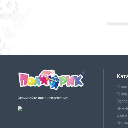
Кат
Голов
Голов
Скачивайте наше приложение
Колго
Нижне
Одеж
Перча