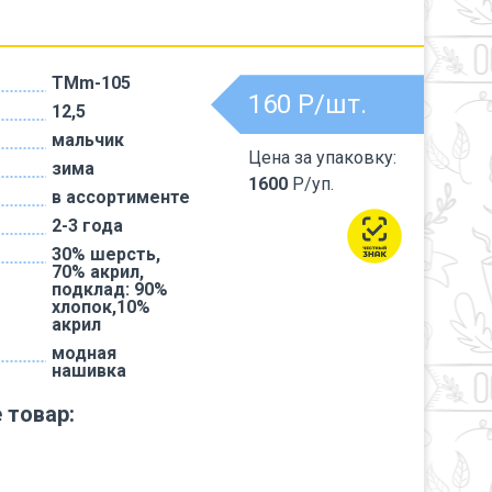
TMm-105
160
Р/шт.
12,5
мальчик
Цена за упаковку:
зима
1600
Р/уп.
в ассортименте
2-3 года
30% шерсть,
70% акрил,
подклад: 90%
хлопок,10%
акрил
модная
нашивка
 товар: