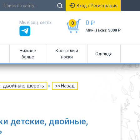
Вход / Регистрация
0 ₽
Мы в соц. сетях
0
Мин. заказ:
5000 ₽
Нижнее
Колготки и
Одежда
белье
носки
, двойные, шерсть
<<Назад
и детские, двойные,
ь