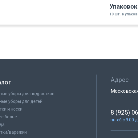
Упаковок
10 шт. в упако
Адрес
алог
Московская 
ные уборы для подростков
ные уборы для детей
тки и носки
8 (925) 0
е бельё
пн-сб с 9:00 
да
тки/варежки