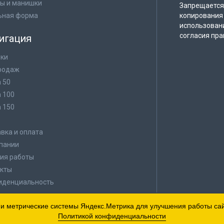
ы и манишки
Запрещается 
ьная форма
копирования 
использован
согласия пра
игация
ки
родаж
а 50
а 100
а 150
в
вка и оплата
пании
ия работы
кты
иденциальность
 и метрические системы Яндекс.Метрика для улучшения работы сайт
Политикой конфиденциальности