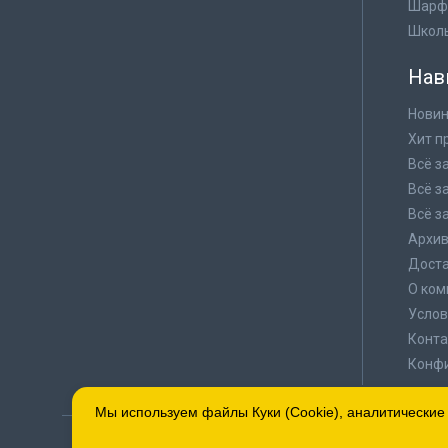
Шарф
Школ
Нав
Новин
Хит п
Всё з
Всё з
Всё з
Архи
Доста
О ком
Услов
Конта
Конф
Мы используем файлы Куки (Cookie), аналитические