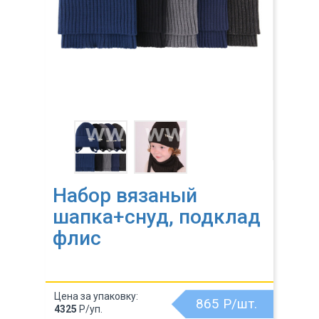
Набор вязаный
шапка+снуд, подклад
флис
Цена за упаковку:
865
Р/шт.
4325
Р/уп.