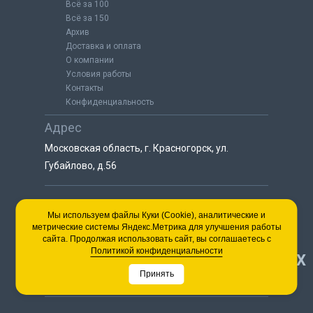
Всё за 100
Всё за 150
Архив
Доставка и оплата
О компании
Условия работы
Контакты
Конфиденциальность
Адрес
Московская область, г. Красногорск, ул.
Губайлово, д.56
8 (925) 064-55-25
Мы используем файлы Куки (Cookie), аналитические и
метрические системы Яндекс.Метрика для улучшения работы
пн-сб с 9:00 до 18:00
сайта. Продолжая использовать сайт, вы соглашаетесь с
8 (495) 563-03-35
Политикой конфиденциальности
НАВЕРХ
пн-сб с 9:00 до 18:00
Принять