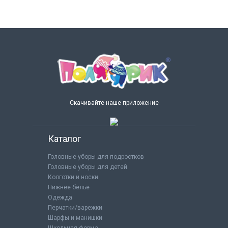
Скачивайте наше приложение
Каталог
Головные уборы для подростков
Головные уборы для детей
Колготки и носки
Нижнее бельё
Одежда
Перчатки/варежки
Шарфы и манишки
Школьная форма