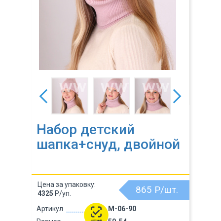
Набор детский
шапка+снуд, двойной
Цена за упаковку:
865
Р/шт.
4325
Р/уп.
Артикул
M-06-90