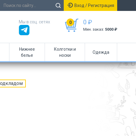
Вход / Регистрация
0 ₽
Мы в соц. сетях
0
Мин. заказ:
5000 ₽
Нижнее
Колготки и
Одежда
белье
носки
подкладом