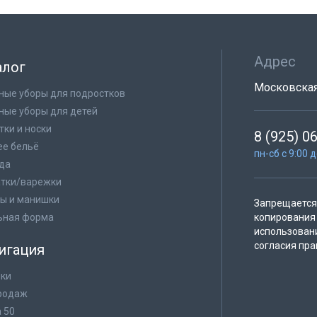
Адрес
алог
Московская 
ные уборы для подростков
ные уборы для детей
тки и носки
8 (925) 0
е бельё
пн-сб с 9:00 
да
тки/варежки
ы и манишки
Запрещается 
ьная форма
копирования 
использован
согласия пра
игация
ки
родаж
а 50