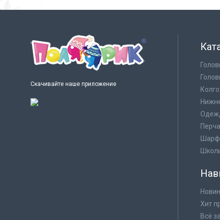
Кат
Голов
Голов
Скачивайте наше приложение
Колго
Нижне
Одеж
Перча
Шарф
Школ
Нав
Новин
Хит п
Всё з