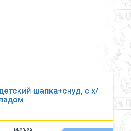
детский шапка+снуд, с х/
кладом
M-08-29