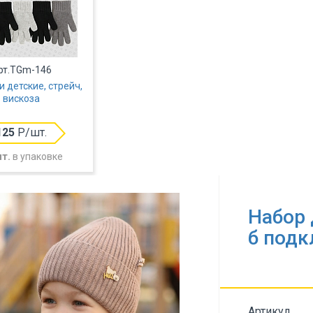
рт.TGm-146
 детские, стрейч,
вискоза
125
Р/шт.
шт.
в упаковке
Набор 
б под
Артикул