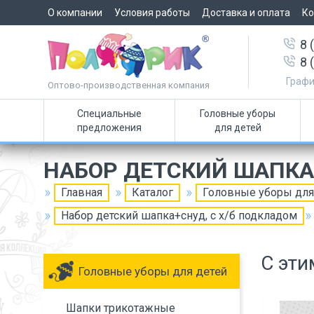
О компании
Условия работы
Доставка и оплата
Ко
8 
8 
Графи
Оптово-производственная компания
Специальные
Головные уборы
предложения
для детей
НАБОР ДЕТСКИЙ ШАПКА
Главная
Каталог
Головные уборы для
Набор детский шапка+снуд, с х/б подкладом
С эти
Головные уборы для детей
Шапки трикотажные