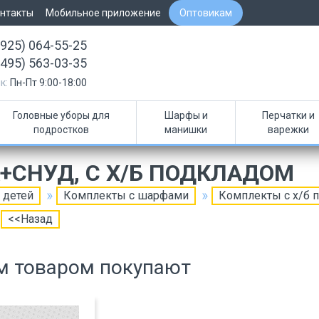
нтакты
Мобильное приложение
Оптовикам
(925) 064-55-25
(495) 563-03-35
к:
Пн-Пт 9:00-18:00
Головные уборы для
Шарфы и
Перчатки и
подростков
манишки
варежки
+СНУД, С Х/Б ПОДКЛАДОМ
 детей
Комплекты с шарфами
Комплекты с х/б 
<<Назад
м товаром покупают